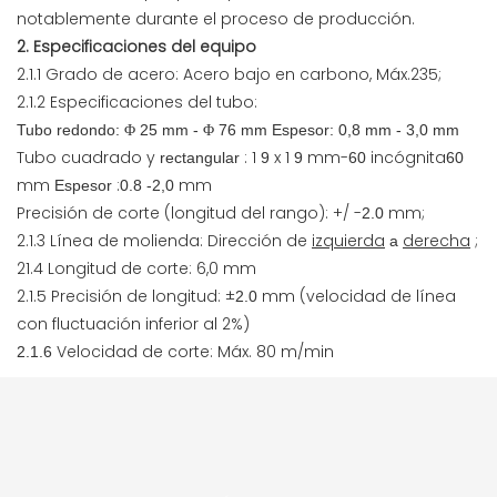
notablemente durante el proceso de producción.
2. Especificaciones del equipo
2.1.1 Grado de acero: Acero bajo en carbono, Máx.235;
2.1.2 Especificaciones del tubo:
Tubo redondo:
25 mm -
76 mm Espesor: 0,8 mm - 3,0 mm
Φ
Φ
Tubo cuadrado y
: 1
x 1
mm-
incógnita
rectangular
9
9
60
60
mm
:
mm
Espesor
0.8
-2,0
Precisión de corte (longitud del rango): +/ -
mm;
2.0
2.1.3 Línea de molienda: Dirección de
izquierda
derecha
;
a
21.4 Longitud de corte: 6,0 mm
2.1.5 Precisión de longitud: ±
mm (velocidad de línea
2.0
con fluctuación inferior al 2%)
Velocidad de corte: Máx. 80 m/min
2.1.6