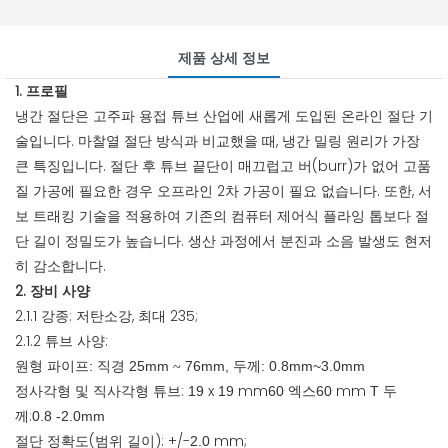
제품 상세 정보
1. 프로필
냉간 절단은 고주파 용접 튜브 산업에 새롭게 도입된 온라인 절단 기
술입니다. 마찰열 절단 방식과 비교했을 때, 냉간 밀링 원리가 가장
큰 특징입니다. 절단 후 튜브 끝단이 매끄럽고 버(burr)가 없어 고품
질 가공에 필요한 경우 오프라인 2차 가공이 필요 없습니다. 또한, 서
보 트래킹 기술을 적용하여 기존의 컴퓨터 제어식 플라잉 톱보다 절
단 길이 정밀도가 높습니다. 생산 과정에서 분진과 소음 발생도 현저
히 감소합니다.
2. 장비 사양
2.1.1 강종: 저탄소강, 최대 235;
2.1.2 튜브 사양:
원형 파이프:
25mm
76mm, 두께: 0.8mm~3.0mm
직경
~
정사각형 및
튜브:
x
mm
엑스
mm
두
직사각형
19
19
60
60
T
께:
0.8
-2.0mm
절단 정확도(범위 길이): +/-
mm;
2.0