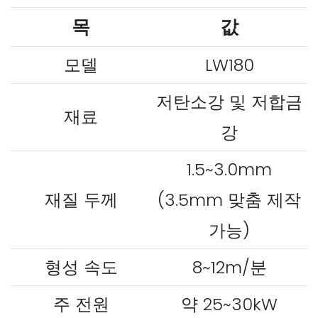
목
값
모델
LW180
저탄소강 및 저합금
재료
강
1.5~3.0mm
재질 두께
(3.5mm 맞춤 제작
가능)
형성 속도
8~12m/분
주 전원
약 25~30kW