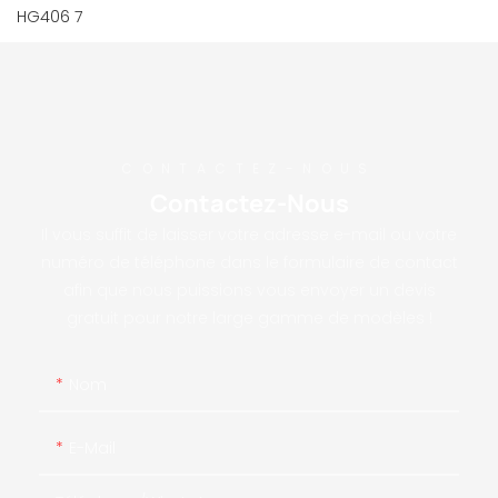
CONTACTEZ-NOUS
Contactez-Nous
Il vous suffit de laisser votre adresse e-mail ou votre
numéro de téléphone dans le formulaire de contact
afin que nous puissions vous envoyer un devis
gratuit pour notre large gamme de modèles !
Nom
E-Mail